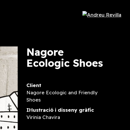
Nagore
Ecologic Shoes
Client
Nagore Ecologic and Friendly
Shoes
Il·lustració i disseny gràfic
Virinia Chavira